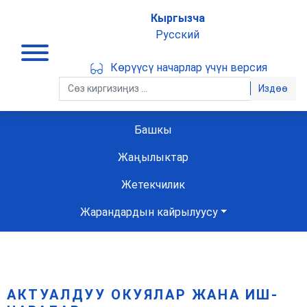
Кыргызча
Русский
Көрүүсү начарлар үчүн версия
Издөө
Башкы
Жаңылыктар
Жетекчилик
Жарандардын кайрылуусу
АКТУАЛДУУ ОКУЯЛАР ЖАНА ИШ-