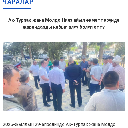
ЧАРАЛАР
Ак-Турпак жана Молдо Нияз айыл өкмөттөрүндө
жарандарды кабыл алуу болуп өттү.
2026-жылдын 29-апрелинде Ак-Турпак жана Молдо