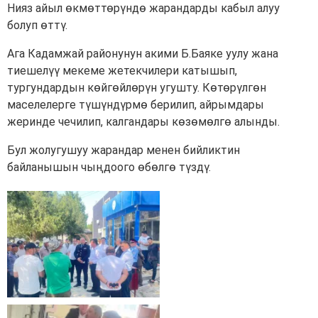
Нияз айыл өкмөттөрүндө жарандарды кабыл алуу
болуп өттү.
Ага Кадамжай районунун акими Б.Баяке уулу жана
тиешелүү мекеме жетекчилери катышып,
тургундардын көйгөйлөрүн угушту. Көтөрүлгөн
маселелерге түшүндүрмө берилип, айрымдары
жеринде чечилип, калгандары көзөмөлгө алынды.
Бул жолугушуу жарандар менен бийликтин
байланышын чыңдоого өбөлгө түздү.