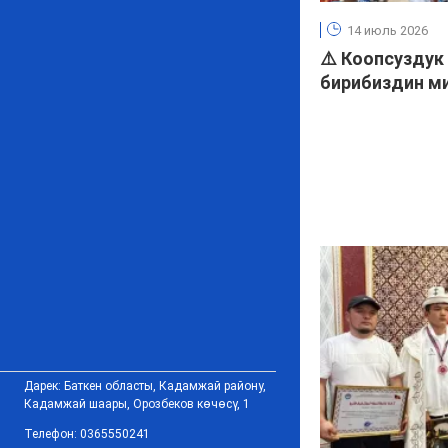
14 июль 2026
⚠️ Коопсуздук
бирибиздин м
Дарек: Баткен областы, Кадамжай району,
Кадамжай шаары, Орозбеков көчөсү, 1
Телефон: 0365550241