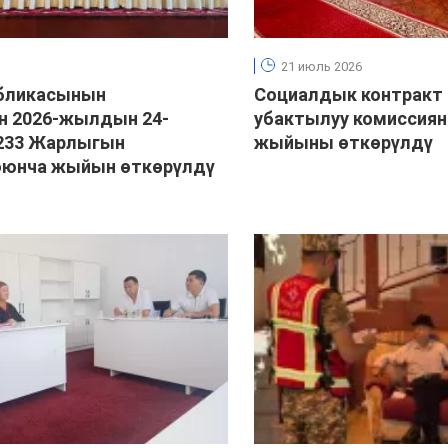
21 июль 2026
бликасынын
Социалдык контракт
н 2026-жылдын 24-
убактылуу комиссиян
233 Жарлыгын
жыйыны өткөрүлдү
оюнча жыйын өткөрүлдү