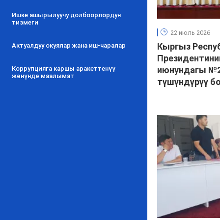
Ишке ашырылуучу долбоорлордун
тизмеги
22 июль 2026
Кыргыз Респу
Актуалдуу окуялар жана иш-чаралар
Президентини
Коррупцияга каршы аракеттенүү
июнундагы №
жөнүндө маалымат
түшүндүрүү б