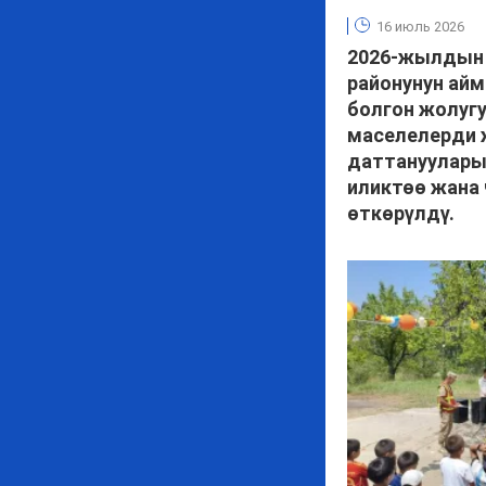
16 июль 2026
2026-жылдын
районунун ай
болгон жолуг
маселелерди 
даттанууларын
иликтөө жана
өткөрүлдү.