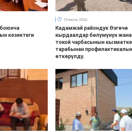
19 июль 2026
 боюнча
Кадамжай райондук Өзгөчө
ын кезектеги
кырдаалдар бөлүмүнүн жана
токой чарбасынын кызматке
тарабынан профилактикалык
өткөрүлдү.