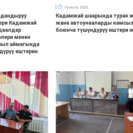
14 июль 2026
здандыруу
Кадамжай шаарында турак 
ери Кадамжай
жана автоунааларды камсы
даалдар
боюнча түшүндүрүү иштери ж
лери менен
айыл аймагында
үрүү иштерин