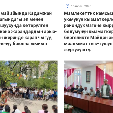
16 июль 2026
 май айында Кадамжай
Мамлекеттик камсы
магындагы эл менен
уюмунун кызматкерл
ушуусунда көтөрүлгөн
райондук Өзгөчө кыр
жана жарандардын арыз-
бөлүмүнүн кызматкер
 жеринде карап чыгуу,
биргеликте Майдан 
 чечүү боюнча жыйын
маалыматтык-түшүнд
жүргүзүштү.