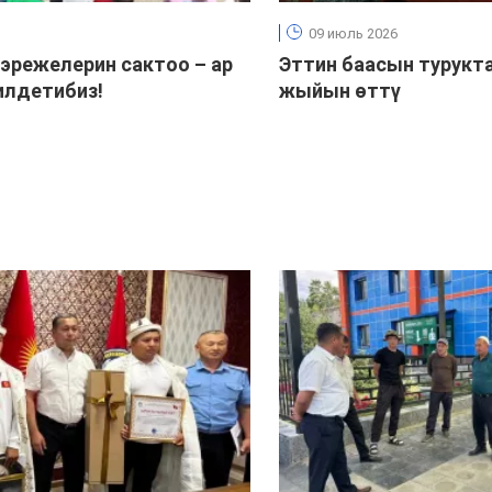
09 июль 2026
 эрежелерин сактоо – ар
Эттин баасын турук
илдетибиз!
жыйын өттү