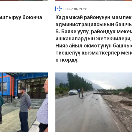
08 июль 2026
таштыруу боюнча
Кадамжай районунун мамлек
администрациясынын башчы
Б. Баяке уулу, райондук меке
ишканалардын жетекчилери
Нияз айыл өкмөтүнүн башчы
тиешелүү кызматкерлер ме
өткөрдү.