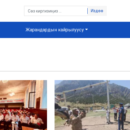
Издөө
Жарандардын кайрылуусу