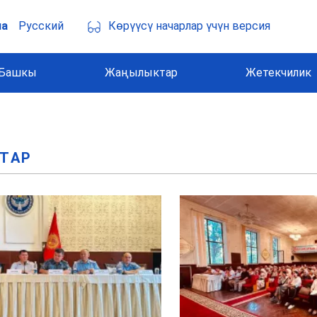
Көрүүсү начарлар үчүн версия
ча
Русский
Башкы
Жаңылыктар
Жетекчилик
ТАР