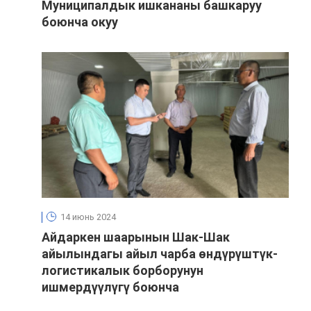
Муниципалдык ишкананы башкаруу
боюнча окуу
14 июнь 2024
Айдаркен шаарынын Шак-Шак
айылындагы айыл чарба өндүрүштүк-
логистикалык борборунун
ишмердүүлүгү боюнча