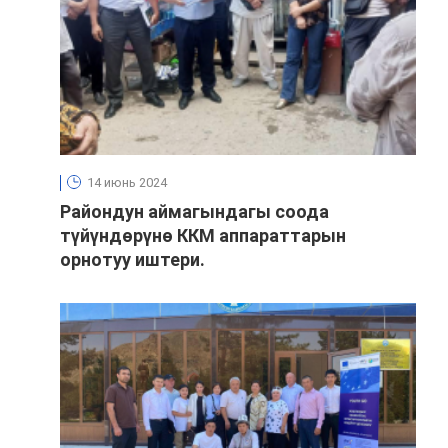
14 июнь 2024
Райондун аймагындагы соода
түйүндөрүнө ККМ аппараттарын
орнотуу иштери.