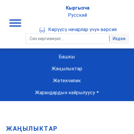
Кыргызча
Русский
Көрүүсү начарлар үчүн версия
Издөө
Башкы
Жаңылыктар
Жетекчилик
Жарандардын кайрылуусу
ЖАҢЫЛЫКТАР