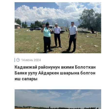
14 июнь 2024
Кадамжай районунун акими Болоткан
Баяке уулу Айдаркен шаарына болгон
иш сапары