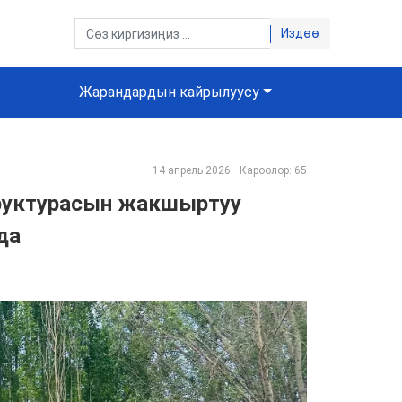
Издөө
Жарандардын кайрылуусу
14 апрель 2026
Кароолор: 65
руктурасын жакшыртуу
да