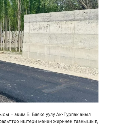
ы – аким Б. Баяке уулу Ак-Турпак айыл
сфальттоо иштери менен жеринен таанышып,