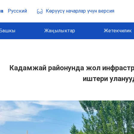
Көрүүсү начарлар үчүн версия
ча
Русский
Башкы
Жаңылыктар
Жетекчилик
Кадамжай районунда жол инфраст
иштери улануу