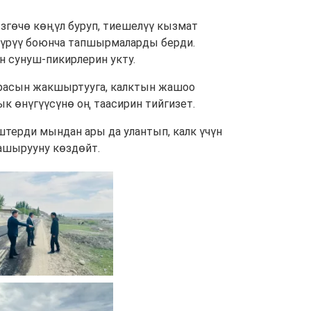
згөчө көңүл буруп, тиешелүү кызмат
түрүү боюнча тапшырмаларды берди.
н сунуш-пикирлерин укту.
урасын жакшыртууга, калктын жашоо
 өнүгүүсүнө оң таасирин тийгизет.
ерди мындан ары да улантып, калк үчүн
ашырууну көздөйт.