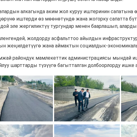
апардын алкагында аким жол куруу иштеринин сапатына ө
дөрүнө иштерди өз мөөнөтүндө жана жогорку сапатта бү
дой эле жергиликтүү тургундар менен баарлашып, аларды
иленгендей, жолдорду асфальттоо айылдын инфраструкт
ын жеңилдетүүгө жана аймактын социалдык-экономикалык
мжай райондук мамлекеттик администрациясы мындай ишт
йлуу шарттарды түзүүгө багытталган долбоорлорду ишке 