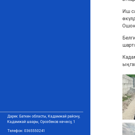
Иш с
өкүл
Ошон
Белг
шарт
Када
ыңга
Дарек: Баткен областы, Кадамжай району,
Кадамжай шаары, Орозбеков көчөсү, 1
Телефон: 0365550241