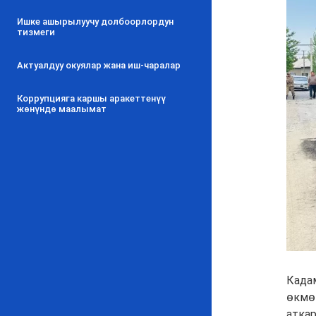
Ишке ашырылуучу долбоорлордун
тизмеги
Актуалдуу окуялар жана иш-чаралар
Коррупцияга каршы аракеттенүү
жөнүндө маалымат
Када
өкмө
атка