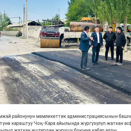
мжай районунун мамлекеттик администрациясынын башчыс
түнө караштуу Чоң-Кара айылында жүргүзүлүп жаткан а
рылып жаткан иштердин жүрүшү боюнча кабар алды.