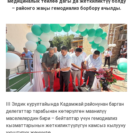
медициналык тейлөө дагы да жеткиликтүү болду
– районго жаңы гемодиализ борбору ачылды.
III Элдик курултайында Кадамжай районунан барган
делегаттар тарабынан көтөрүлгөн маанилүү
маселелердин бири – бейтаптар үчүн гемодиализ
кызматтарынын жеткиликтүүлүгүн камсыз кылууну
уюштуруу жөнүндө.