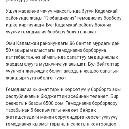
Ушул маселени чечүү максатында бүгүн Кадамжай
районунда жаңы “Глобалдиализ” гемодиализ борбору
ишке киргизилди. Бул Кадамжай району боюнча
үчүнчү гемодиализ борбору болуп саналат.
Эми Кадамжай районундагы 86 бейтап мурдагыдай
50 чакырым алыстагы гемодиализ борборуна
каттабастан, өз аймагында сапаттуу медициналык
жардам алууга мүмкүнчүлүк алышат. Бул бейтаптар
үчүн чоң жеңилдик болуп, алардын жашоо сапатын
жакшыртууга өбөлгө түзөт.
Гемодиализ кызматтарын көрсөтүүчү борборго акы
республикалык бюджеттин эсебинен төлөнөт. Бир
сеанстын баасы 6500 сом. Гемодиализ борборлору
тарабынан 5 баскычтагы өнөкөт бөйрөк
жетишсиздиги менен ооругандарга көрсөтүүлуучү
гемодиализ кызматтарынын сапатын контролдоо