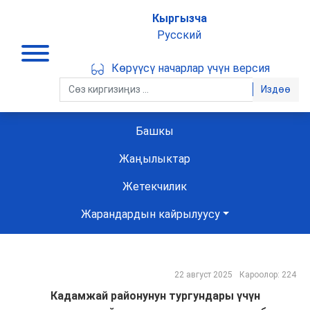
Кыргызча
Русский
Көрүүсү начарлар үчүн версия
Издөө
Башкы
Жаңылыктар
Жетекчилик
Жарандардын кайрылуусу
22 август 2025
Кароолор: 224
Кадамжай районунун тургундары үчүн