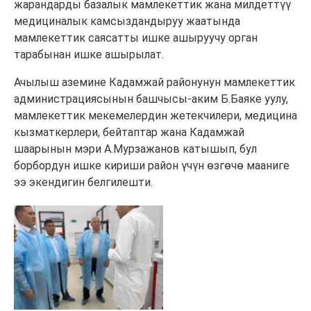
жарандарды базалык мамлекеттик жана милдеттүү
медициналык камсыздандыруу жаатында
мамлекеттик саясатты ишке ашыруучу орган
тарабынан ишке ашырылат.
Ачылыш аземине Кадамжай районунун мамлекеттик
администрациясынын башчысы-аким Б.Баяке уулу,
мамлекеттик мекемелердин жетекчилери, медицина
кызматкерлери, бейтаптар жана Кадамжай
шаарынын мэри А.Мурзажанов катышып, бул
борбордун ишке кириши район үчүн өзгөчө мааниге
ээ экендигин белгилешти.